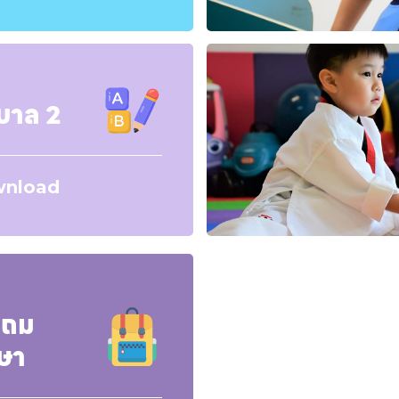
บาล 2
nload
ะถม
ษา