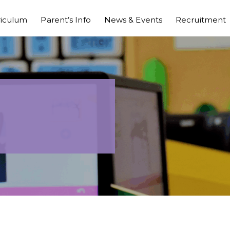
riculum
Parent’s Info
News & Events
Recruitment