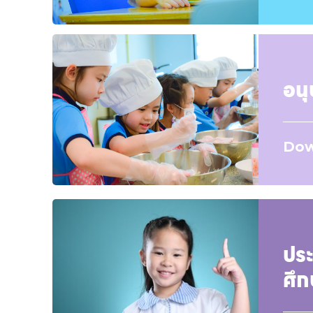
อนุ
Dow
ปร
ศึก